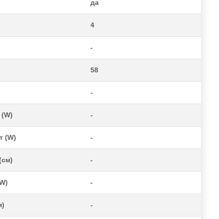
да
4
-
58
-
 (W)
-
т (W)
-
(см)
-
(W)
-
м)
-