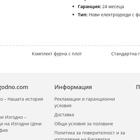
Гаранция:
24 месеца
Тип:
Нови електроуреди с ф
Комплект фурна с плот
Стандартна г
zgodno.com
Информация
П
о – Нашата история
Рекламации и гаранционни
условия
Доставка
и Изгодно –
ди на Изгодни Цени
Общи условия за ползване
офия
Политика за поверителност и за
използване на Бисквитки