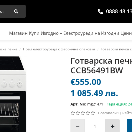
0888 48 1
Търси
Магазин Купи Изгодно – Електроуреди на Изгодни Цен
рска печка
Нови електроуреди с фабрична опаковка
Готварска печка
Готварска печ
CCB56491BW
€555.00
1 085.49 лв.
Арт. No:
mg21471
Гаранция:
24
Гласували: 0, Рейт