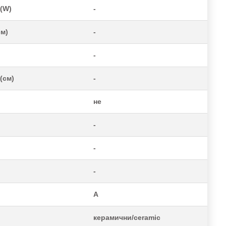
(W)
-
см)
-
-
(см)
-
не
-
-
-
A
керамични/ceramic