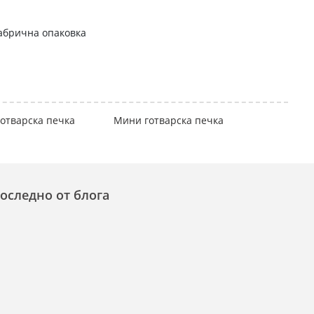
абрична опаковка
отварска печка
Мини готварска печка
оследно от блога