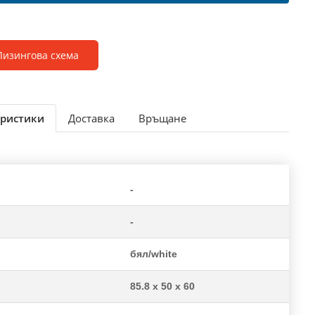
Лизингова схема
ристики
Доставка
Връщане
-
-
бял/white
85.8 x 50 x 60