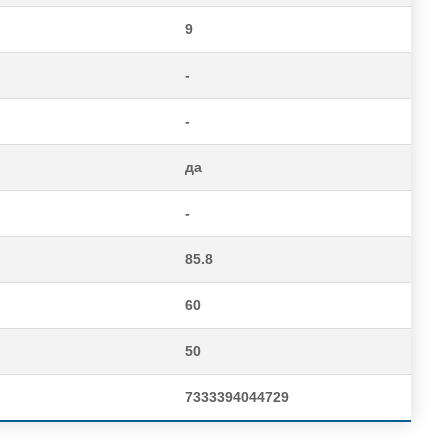
9
-
-
да
-
85.8
60
50
7333394044729