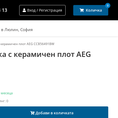
0
3 13
Вход / Регистрация
Количка
и в Люлин, София
 с керамичен плот AEG CCB56491BW
ка с керамичен плот AEG
 месеца
инг: 0
Добави в количката