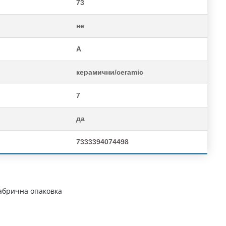
73
не
A
керамични/ceramic
7
да
7333394074498
абрична опаковка