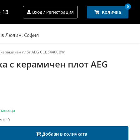
0
3 13
Вход / Регистрация
Количка
и в Люлин, София
 с керамичен плот AEG CCB6440CBW
ка с керамичен плот AEG
 месеца
инг: 0
Добави в количката