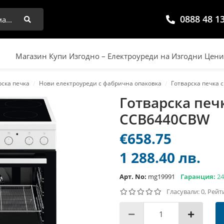
0888 48 1
Търси
Магазин Купи Изгодно – Електроуреди на Изгодни Цен
рска печка
Нови електроуреди с фабрична опаковка
Готварска печка
Готварска печ
CCB6440CBW
€658.75
1 288.40 лв.
Арт. No:
mg19991
Гаранция:
24
Гласували: 0, Рейт