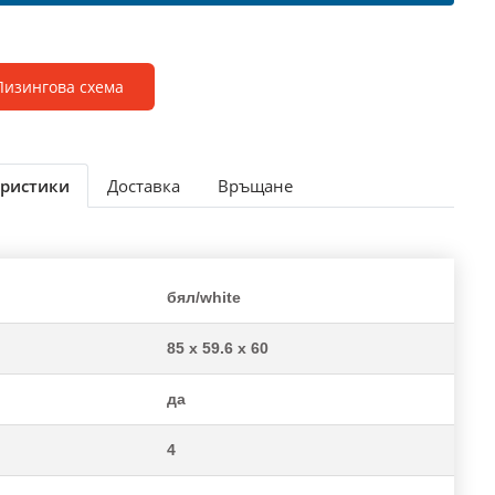
Лизингова схема
ристики
Доставка
Връщане
бял/white
85 x 59.6 x 60
да
4