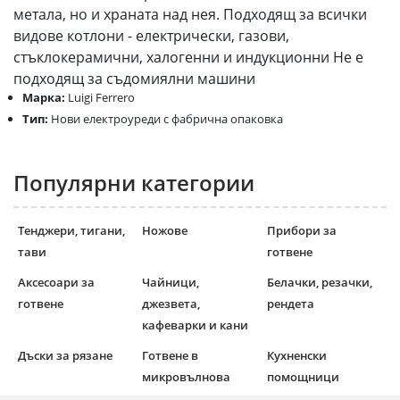
метала, но и храната над нея. Подходящ за всички
видове котлони - електрически, газови,
стъклокерамични, халогенни и индукционни Не е
подходящ за съдомиялни машини
Марка:
Luigi Ferrero
Тип:
Нови електроуреди с фабрична опаковка
Популярни категории
Тенджери, тигани,
Ножове
Прибори за
тави
готвене
Аксесоари за
Чайници,
Белачки, резачки,
готвене
джезвета,
рендета
кафеварки и кани
Дъски за рязане
Готвене в
Кухненски
микровълнова
помощници