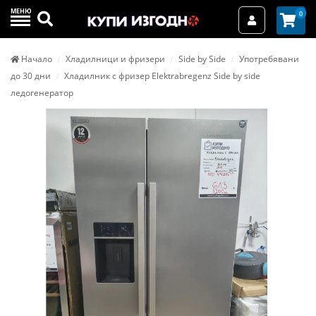
МЕНЮ
Търси
0
Вход / Реги
Начало
Хладилници и фризери
Side by Side
Употребявани
до 30 дни
Хладилник с фризер Elektrabregenz Side by side
ледогенератор