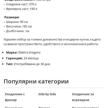
– Хладилна част: 370 л
– Фризерна част: 190 л
Размери:
– Ширина: 90 см
– Височина: 185 см
– Дълбочина: см
Идеален избор за големи домакинства и модерни кухни, където
са важни пространството, удобството и икономичната работа.
Марка:
Еlektra bregenz
Гаранция:
24 месеца
Тип:
Употребявани до 30 дни
Популярни категории
Хладилник с
Side by Side
Хладилник за
фризер
вграждане