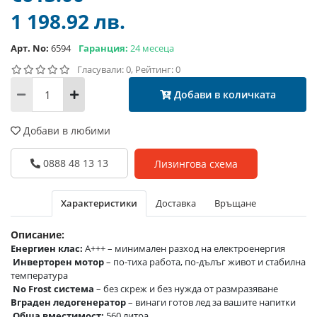
1 198.92 лв.
Арт. No:
6594
Гаранция:
24 месеца
Гласували: 0, Рейтинг: 0
Добави в количката
Добави в любими
0888 48 13 13
Лизингова схема
Характеристики
Доставка
Връщане
Описание:
Енергиен клас:
A+++ – минимален разход на електроенергия
Инверторен мотор
– по-тиха работа, по-дълъг живот и стабилна
температура
No Frost система
– без скреж и без нужда от размразяване
Вграден ледогенератор
– винаги готов лед за вашите напитки
Обща вместимост:
560 литра