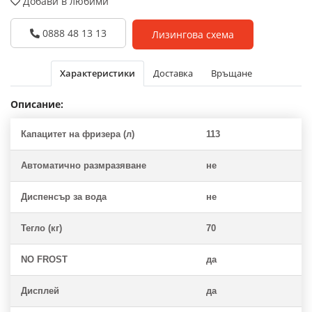
Добави в любими
0888 48 13 13
Лизингова схема
Характеристики
Доставка
Връщане
Описание:
Капацитет на фризера (л)
113
Автоматично размразяване
не
Диспенсър за вода
не
Тегло (кг)
70
NO FROST
да
Дисплей
да