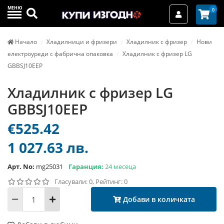
МЕНЮ
Търси
0
Вход / Реги
Начало
Хладилници и фризери
Хладилник с фризер
Нови
електроуреди с фабрична опаковка
Хладилник с фризер LG
GBBSJ10EEP
Хладилник с фризер LG
GBBSJ10EEP
€525.42
1 027.63 лв.
Арт. No:
mg25031
Гаранция:
24 месеца
Гласували: 0, Рейтинг: 0
Добави в количката