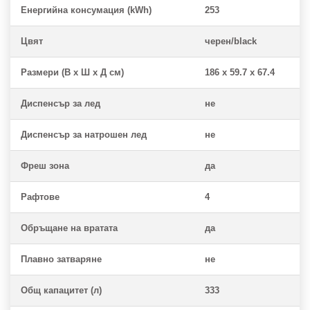
Енергийна консумация (kWh)
253
Цвят
черен/black
Размери (В х Ш х Д см)
186 x 59.7 x 67.4
Диспенсър за лед
не
Диспенсър за натрошен лед
не
Фреш зона
да
Рафтове
4
Обръщане на вратата
да
Плавно затваряне
не
Общ капацитет (л)
333