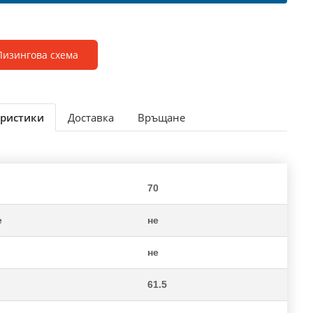
Лизингова схема
ристики
Доставка
Връщане
70
е
не
не
61.5