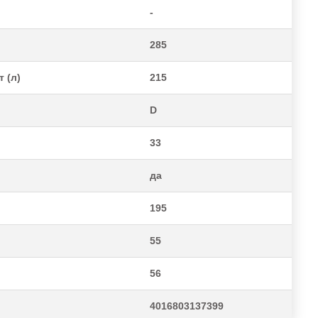
-
285
 (л)
215
D
33
да
195
55
56
4016803137399