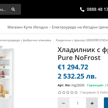
0888 48 1
Търси
Магазин Купи Изгодно – Електроуреди на Изгодни Цен
 електроуреди с фабрична опаковка
Хладилник с фризер LIEBHERR ICNSd 
Хладилник с ф
Pure NoFrost
€1 294.72
2 532.25 лв.
Арт. No:
mg22026
Гаранция:
24
Гласували: 0, Рейт