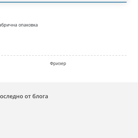
абрична опаковка
Фризер
оследно от блога