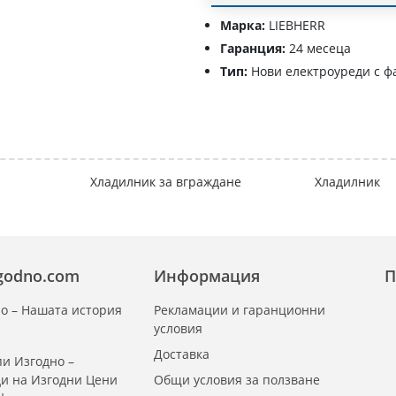
Марка:
LIEBHERR
Гаранция:
24 месеца
Тип:
Нови електроуреди с ф
Хладилник за вграждане
Хладилник
zgodno.com
Информация
П
о – Нашата история
Рекламации и гаранционни
условия
Доставка
и Изгодно –
ди на Изгодни Цени
Общи условия за ползване