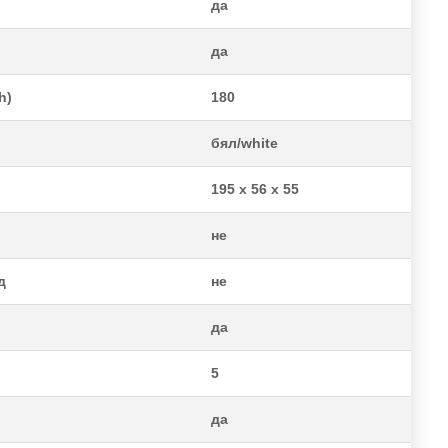
да
да
h)
180
бял/white
195 x 56 x 55
не
д
не
да
5
да