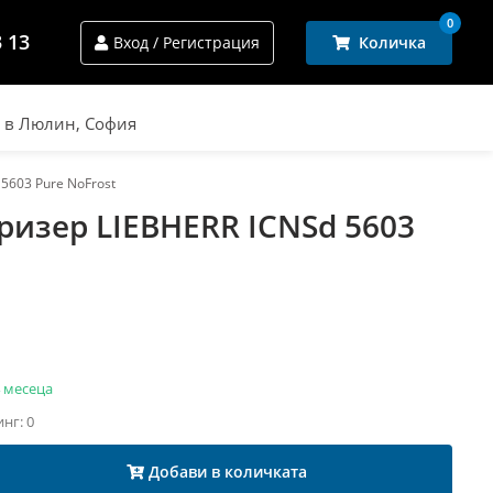
0
3 13
Вход / Регистрация
Количка
и в Люлин, София
5603 Pure NoFrost
ризер LIEBHERR ICNSd 5603
 месеца
инг: 0
Добави в количката