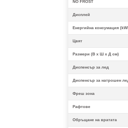
NO FROST
Дисплей
Енергийна консумация (kW
Цвят
Размери (В х Ш х Д см)
Диспенсър за лед
Диспенсър за натрошен ле
Фреш зона
Рафтове
Обръщане на вратата