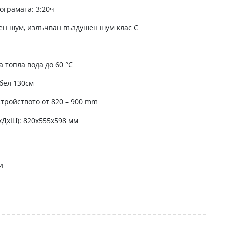
грамата: 3:20ч
тен шум, излъчван въздушен шум клас C
 топла вода до 60 °C
бел 130см
тройството от 820 – 900 mm
xДxШ): 820x555x598 мм
и