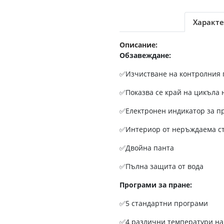
Характе
Описание:
Обзавеждане:
✅Изчистване на контролния 
✅Показва се край на цикъла 
✅Електронен индикатор за п
✅Интериор от неръждаема ст
✅Двойна панта
✅Пълна защита от вода
Програми за пране:
✅5 стандартни програми
✅4 различни температури на