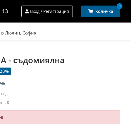
0
3 13
Вход / Регистрация
Количка
и в Люлин, София
9 A - съдомиялна
 28%
лв.
сеца
инг: 0
н!