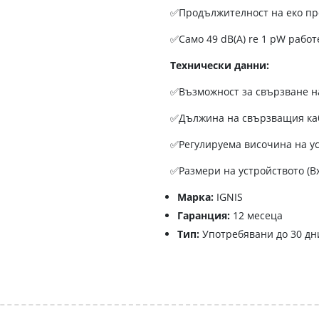
✅Продължителност на еко про
✅Само 49 dB(A) re 1 pW рабо
Технически данни:
✅Възможност за свързване на
✅Дължина на свързващия ка
✅Регулируема височина на ус
✅Размери на устройството (В
Марка:
IGNIS
Гаранция:
12 месеца
Тип:
Употребявани до 30 дн