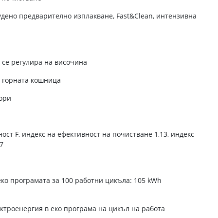
удено предварително изплакване, Fast&Clean, интензивна
 се регулира на височина
в горната кошница
ори
ст F, индекс на ефективност на почистване 1,13, индекс
7
ко програмата за 100 работни цикъла: 105 kWh
ектроенергия в еко програма на цикъл на работа