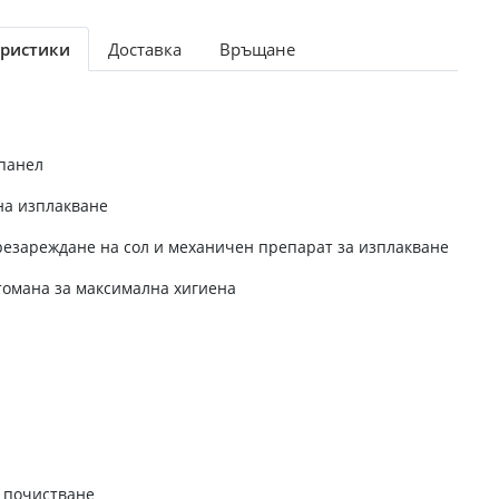
ристики
Доставка
Връщане
панел
на изплакване
резареждане на сол и механичен препарат за изплакване
омана за максимална хигиена
 почистване