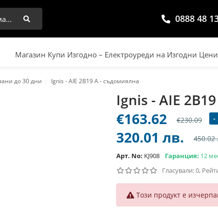
0888 48 1
Търси
Магазин Купи Изгодно – Електроуреди на Изгодни Цен
вани до 30 дни
Ignis - AIE 2B19 A - съдомиялна
Ignis - AIE 2B1
€163.62
-
€230.09
320.01 лв.
450.02 
Арт. No:
KJ908
Гаранция:
12 ме
Гласували: 0, Рейт
Този продукт е изчерпа