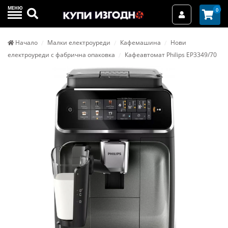
МЕНЮ
Търси
0
Вход / Реги
Начало
Малки електроуреди
Кафемашина
Нови
електроуреди с фабрична опаковка
Кафеавтомат Philips EP3349/70