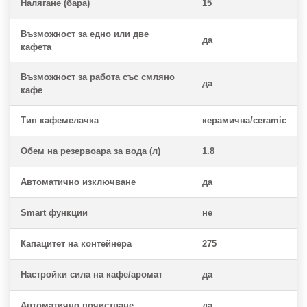
Налягане (бара)
15
Възможност за едно или две
да
кафета
Възможност за работа със смляно
да
кафе
Тип кафемелачка
керамична/ceramic
Обем на резервоара за вода (л)
1.8
Автоматично изключване
да
Smart функции
не
Капацитет на контейнера
275
Настройки сила на кафе/аромат
да
Автоматично почистване
да