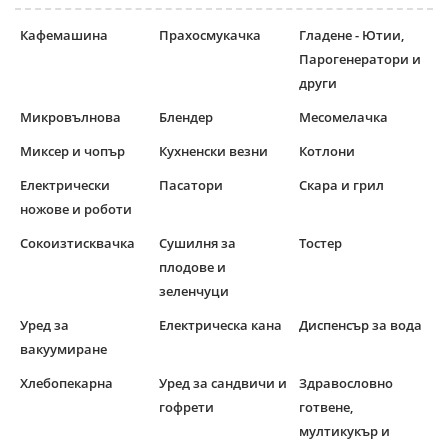
Кафемашина
Прахосмукачка
Гладене - Ютии,
Парогенератори и
други
Микровълнова
Блендер
Месомелачка
Миксер и чопър
Кухненски везни
Котлони
Електрически
Пасатори
Скара и грил
ножове и роботи
Сокоизтисквачка
Сушилня за
Тостер
плодове и
зеленчуци
Уред за
Електрическа кана
Диспенсър за вода
вакуумиране
Хлебопекарна
Уред за сандвичи и
Здравословно
гофрети
готвене,
мултикукър и