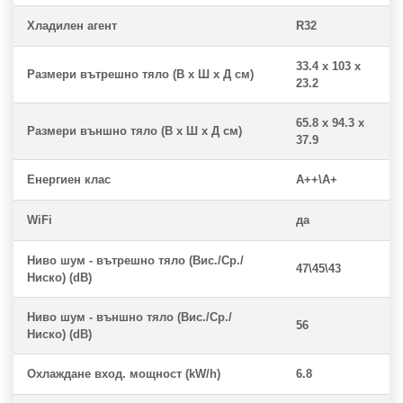
Хладилен агент
R32
33.4 x 103 x
Размери вътрешно тяло (В x Ш x Д см)
23.2
65.8 x 94.3 x
Размери външно тяло (В x Ш x Д см)
37.9
Енергиен клас
A++\A+
WiFi
да
Ниво шум - вътрешно тяло (Вис./Ср./
47\45\43
Ниско) (dB)
Ниво шум - външно тяло (Вис./Ср./
56
Ниско) (dB)
Охлаждане вход. мощност (kW/h)
6.8