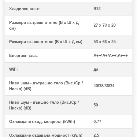
Хладилен агент
R32
Размери вътрешно тяло (В x Ш x Д
27 x 70 x 20
см)
Размери външно тяло (В x Ш x Д см)
53 x 66 x 25
Енергиен клас
A++\A+/A++\A+++
WiFi
да
Ниво шум - вътрешно тяло (Вис./Ср./
40/38/36/34
Ниско) (dB)
Ниво шум - външно тяло (Вис./Ср./
50
Ниско) (dB)
Охлаждане вход. мощност (kW/h)
0.77
Охлаждане отдавана мощност (kW/h)
2.5