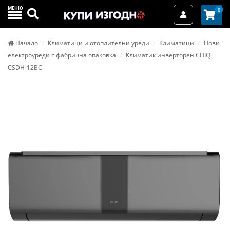
МЕНЮ
Търси
0
Вход / Реги
Начало
Климатици и отоплителни уреди
Климатици
Нови
електроуреди с фабрична опаковка
Климатик инверторен CHIQ
CSDH-12BC