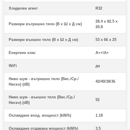
Хладилен агент
R32
28.4 x 82.5 x
Размери вътрешно тяло (В x Ш x Д см)
20.8
Размери външно тяло (В x Ш x Д см)
53 x 66 x 25
Енергиен клас
A++\A+
WiFi
да
Ниво шум - вътрешно тяло (Вис./Ср./
42/40/38/36
Ниско) (dB)
Ниво шум - външно тяло (Вис./Ср./
52
Ниско) (dB)
Охлаждане вход. мощност (kW/h)
1.18
Охлаждане отдавана мощност (kW/h)
3.5