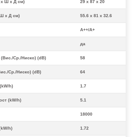
x Ш x Д см)
29 x 87 x 20
Ш x Д см)
55.6 x 81 x 32.6
A++/A+
да
(Вис./Ср./Ниско) (dB)
58
ис./Ср./Ниско) (dB)
64
(kW/h)
1.7
ст (kW/h)
5.1
18000
(kW/h)
1.72