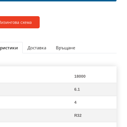
Лизингова схема
ристики
Доставка
Връщане
18000
6.1
4
R32