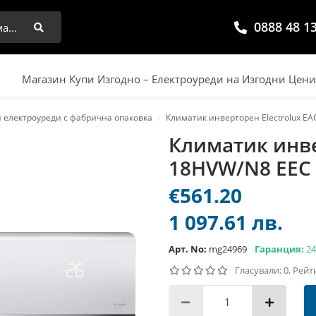
0888 48 1
Търси
Магазин Купи Изгодно – Електроуреди на Изгодни Цен
 електроуреди с фабрична опаковка
Климатик инверторен Electrolux EAC
Климатик инвер
18HVW/N8 EEC (
€561.20
1 097.61 лв.
Арт. No:
mg24969
Гаранция:
24
Гласували: 0, Рейт