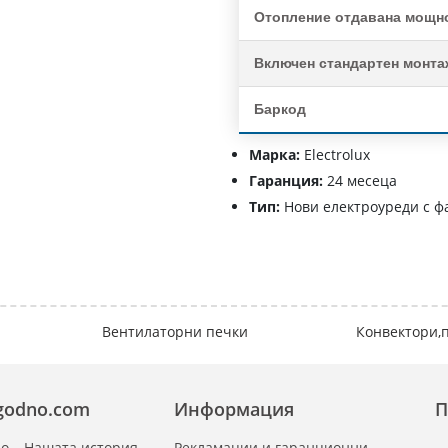
Отопление отдавана мощно
Включен стандартен монта
Баркод
Марка:
Electrolux
Гаранция:
24 месеца
Тип:
Нови електроуреди с ф
Вентилаторни печки
Конвектори,
zgodno.com
Информация
П
о – Нашата история
Рекламации и гаранционни