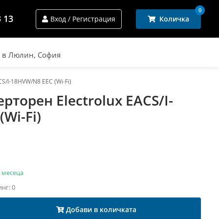
0
3 13
Вход / Регистрация
Количка
и в Люлин, София
S/I-18HVW/N8 EEC (Wi-Fi)
торен Electrolux EACS/I-
Wi-Fi)
 месеца
инг: 0
Добави в количката