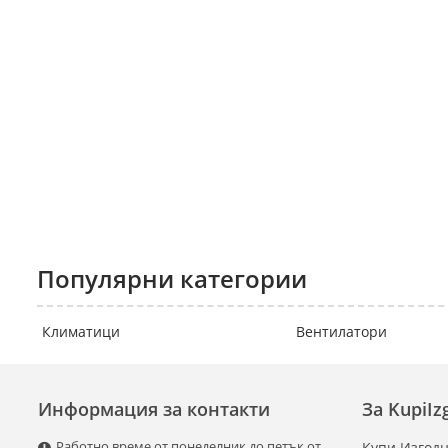
Популярни категории
Климатици
Вентилатори
Информация за контакти
За KupiI
Работно време от понеделник до петък от
Купи Изгодн