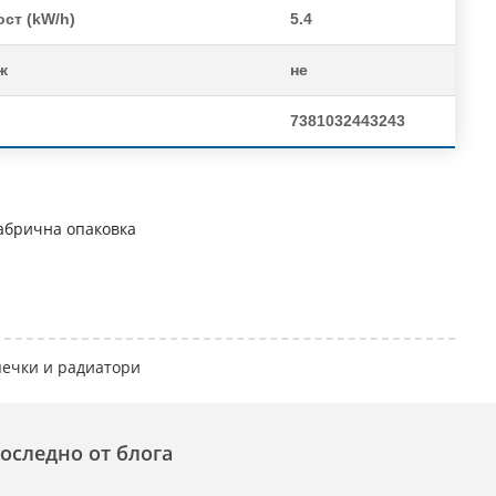
ст (kW/h)
5.4
ж
не
7381032443243
абрична опаковка
печки и радиатори
оследно от блога