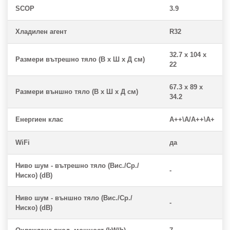
SCOP
3.9
Хладилен агент
R32
32.7 x 104 x
Размери вътрешно тяло (В x Ш x Д см)
22
67.3 x 89 x
Размери външно тяло (В x Ш x Д см)
34.2
Енергиен клас
A++\A/A++\A+
WiFi
да
Ниво шум - вътрешно тяло (Вис./Ср./
-
Ниско) (dB)
Ниво шум - външно тяло (Вис./Ср./
-
Ниско) (dB)