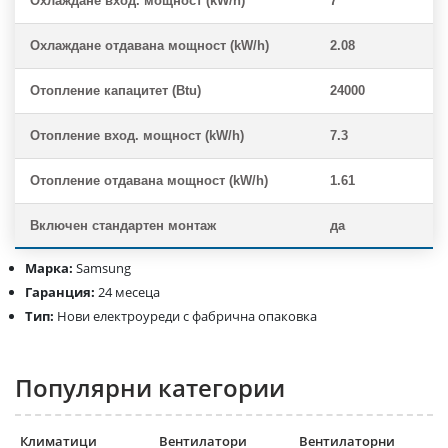
Охлаждане вход. мощност (kW/h)
7
Охлаждане отдавана мощност (kW/h)
2.08
Отопление капацитет (Btu)
24000
Отопление вход. мощност (kW/h)
7.3
Отопление отдавана мощност (kW/h)
1.61
Включен стандартен монтаж
да
Марка:
Samsung
Гаранция:
24 месеца
Тип:
Нови електроуреди с фабрична опаковка
Популярни категории
Климатици
Вентилатори
Вентилаторни