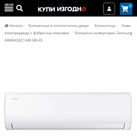
МЕНЮ
Търси
0
Вход / Реги
Начало
Климатици и отоплителни уреди
Климатици
Нови
електроуреди с фабрична опаковка
Климатик инверторен Samsung
AR40H24C1AM (WI-FI)