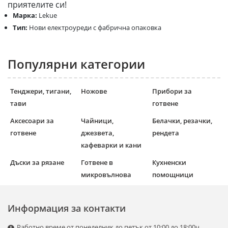
приятелите си!
Марка:
Lekue
Тип:
Нови електроуреди с фабрична опаковка
Популярни категории
Тенджери, тигани,
Ножове
Прибори за
тави
готвене
Аксесоари за
Чайници,
Белачки, резачки,
готвене
джезвета,
рендета
кафеварки и кани
Дъски за рязане
Готвене в
Кухненски
микровълнова
помощници
Информация за контакти
Работно време от понеделник до петък от 10:00 до 18:00ч.