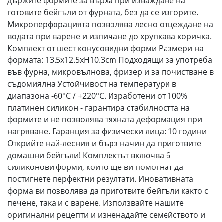
държите формите за върха при изваждане на
готовите бейгъли от фурната, без да се изгорите.
Микроперфорацията позволява лесно отцеждане на
водата при варене и изпичане до хрупкава коричка.
Комплект от шест конусовидни форми Размери на
формата: 13.5x12.5xH10.3cm Подходящи за употреба
във фурна, микровълнова, фризер и за почистване в
съдомиялна Устойчивост на температури в
диапазона -60°C / +220°C. Изработени от 100%
платинен силикон - гарантира стабилността на
формите и не позволява тяхната деформация при
нагряване. Гаранция за физически лица: 10 години
Открийте най-лесния и бърз начин да приготвите
домашни бейгъли! Комплектът включва 6
силиконови форми, които ще ви помогнат да
постигнете перфектни резултати. Иновативната
форма ви позволява да приготвите бейгъли както с
печене, така и с варене. Използвайте нашите
оригинални рецепти и изненадайте семейството и