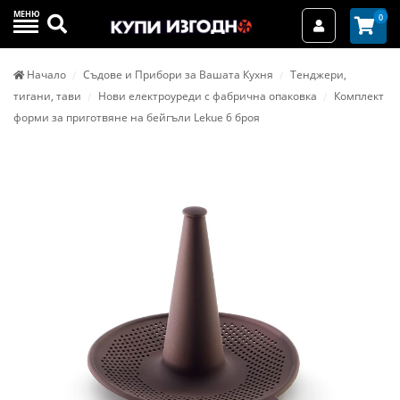
МЕНЮ
Търси
0
Вход / Реги
Начало
Съдове и Прибори за Вашата Кухня
Тенджери,
тигани, тави
Нови електроуреди с фабрична опаковка
Комплект
форми за приготвяне на бейгъли Lekue 6 броя