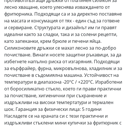
противоплъзгащи дръжки от платинен силикон за
лесно хващане, което улеснява изваждането от
фритюрника. Подходящи са и за директно поставяне
на масата и консумация от тях - един съд за готвене
и сервиране. Структурата и дизайнът им ги правят
идеални както за сладки, така и за солени рецепти,
като запеканки, крем брюле и печени яйца.
Силиконовите дръжки се махат лесно за по-добро
почистване. Винаги носете защитни ръкавици, за да
избегнете напълно риска от изгаряния. Подходящи
за еърфрайер, фурна, микровълнова, хладилник и за
почистване в съдомиялна машина. Устойчивост на
температури в диапазона -20°C / +220°C. Изработени
от боросиликатно стъкло, което ги прави практични
за почистване, хигиенични при съхранение и
издръжливи на високи темпертатури и термален
шок. Гаранция за физически лица: 5 години
Насладете се на храната си с тези практични и
издръжливи стъклени мини купички за фритюрник с