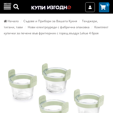
МЕНЮ
Търси
0
Вход / Реги
Начало
Съдове и Прибори за Вашата Кухня
Тенджери,
тигани, тави
Нови електроуреди с фабрична опаковка
Комплект
купички за печене във фритюрник с горещ въздух Lekue 4 броя