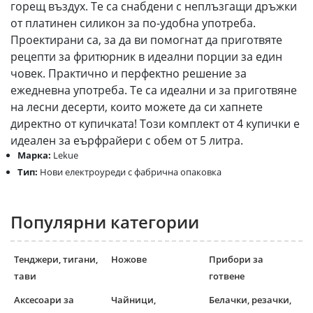
горещ въздух. Те са снабдени с неплъзгащи дръжки
от платинен силикон за по-удобна употреба.
Проектирани са, за да ви помогнат да приготвяте
рецепти за фритюрник в идеални порции за един
човек. Практично и перфектно решение за
ежедневна употреба. Те са идеални и за приготвяне
на лесни десерти, които можете да си хапнете
директно от купичката! Този комплект от 4 купички е
идеален за еърфрайери с обем от 5 литра.
Марка:
Lekue
Тип:
Нови електроуреди с фабрична опаковка
Популярни категории
Тенджери, тигани,
Ножове
Прибори за
тави
готвене
Аксесоари за
Чайници,
Белачки, резачки,