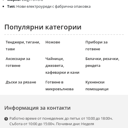
Тип:
Нови електроуреди с фабрична опаковка
Популярни категории
Тенджери, тигани,
Ножове
Прибори за
тави
готвене
Аксесоари за
Чайници,
Белачки, резачки,
готвене
джезвета,
рендета
кафеварки и кани
Дъски за рязане
Готвене в
Кухненски
микровълнова
помощници
Информация за контакти
Работно време от понеделник до петък от 10:00 до 18:00ч.
Събота от 10:00 до 15:00ч. Почивни дни: Неделя