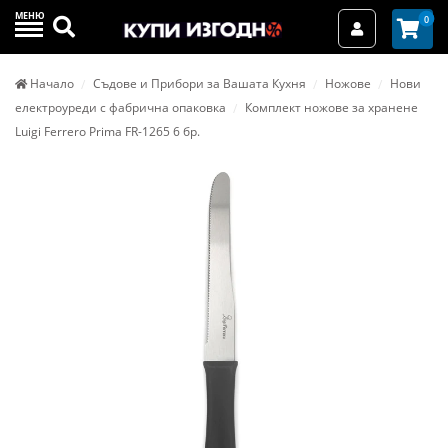
МЕНЮ
Търси
0
Вход / Реги
Начало
Съдове и Прибори за Вашата Кухня
Ножове
Нови
електроуреди с фабрична опаковка
Комплект ножове за хранене
Luigi Ferrero Prima FR-1265 6 бр.