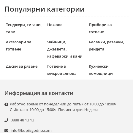
Популярни категории
Тенджери, тигани,
Ножове
Прибори за
тави
готвене
Аксесоари за
Чайници,
Белачки, резачки,
готвене
джезвета,
рендета
кафеварки и кани
Дъски за рязане
Готвене в
Кухненски
микровълнова
помощници
Информация за контакти
Работно време от понеделник до петък от 10:00 до 18:00ч.
Събота от 10:00 до 15:00ч. Почивни дни: Неделя
0888 48 13 13
info@kupiizgodno.com