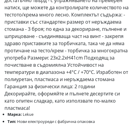
достатъчно твърд - с упражняването на премерен
натиск, ще можете да контролирате количеството на
тестото/крема много лесно. Комплектът съдържа: -
приставки със стандартен размер от неръждаема
стомана - 3 броя; по една за декориране, пълнене и
шприцоване - съединяваща част на винт - закрепя
здраво приставките за торбичката, така че да няма
протичане на тесто/крем - торбичка за многократна
употреба Размери: 23x2.2xH41cm Подходящ за
почистване в съдомиялна Устойчивост на
температури в диапазона +4°C / +70°C. Изработен от
полиуретан, пластмаса и неръждаема стомана
Гаранция за физически лица: 2 години
Декорирайте, оформяйте и пълнете десертите си
като опитен сладкар, като използвате по-малко
пластмаса!
Марка:
Lekue
Тип:
Нови електроуреди с фабрична опаковка