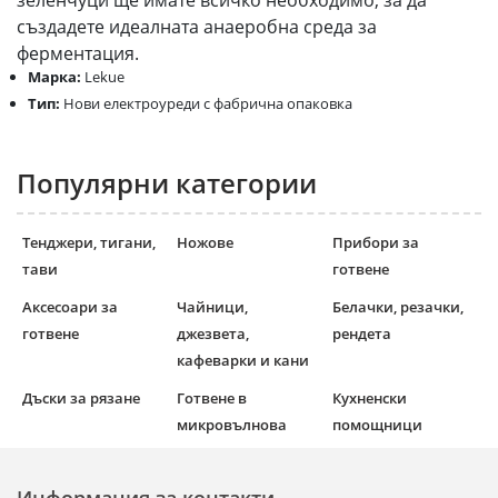
зеленчуци ще имате всичко необходимо, за да
създадете идеалната анаеробна среда за
ферментация.
Марка:
Lekue
Тип:
Нови електроуреди с фабрична опаковка
Популярни категории
Тенджери, тигани,
Ножове
Прибори за
тави
готвене
Аксесоари за
Чайници,
Белачки, резачки,
готвене
джезвета,
рендета
кафеварки и кани
Дъски за рязане
Готвене в
Кухненски
микровълнова
помощници