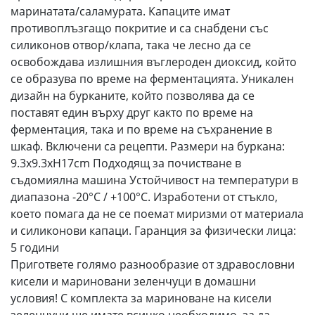
маринатата/саламурата. Капаците имат
противоплъзгащо покритие и са снабдени със
силиконов отвор/клапа, така че лесно да се
освобождава излишния въглероден диоксид, който
се образува по време на ферментацията. Уникален
дизайн на бурканите, който позволява да се
поставят един върху друг както по време на
ферментация, така и по време на съхранение в
шкаф. Включени са рецепти. Размери на буркана:
9.3x9.3xH17cm Подходящ за почистване в
съдомиялна машина Устойчивост на температури в
диапазона -20°C / +100°C. Изработени от стъкло,
което помага да не се поемат миризми от материала
и силиконови капаци. Гаранция за физически лица:
5 години
Пригответе голямо разнообразие от здравословни
кисели и мариновани зеленчуци в домашни
условия! С комплекта за мариноване на кисели