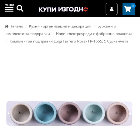
МЕНЮ
Търси
0
Вход / Реги
Начало
Кухня - организация и декорация
Буркани и
комплекти за подправки
Нови електроуреди с фабрична опаковка
Комплект за подправки Luigi Ferrero Norsk FR-1655, 5 бурканчета