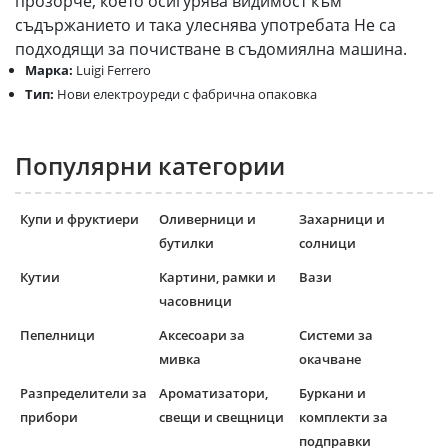
прозорче, което осигурява видимост към
съдържанието и така улеснява употребата Не са
подходящи за почистване в съдомиялна машина.
Марка:
Luigi Ferrero
Тип:
Нови електроуреди с фабрична опаковка
Популярни категории
Купи и фруктиери
Оливерници и
Захарници и
бутилки
солници
Кутии
Картини, рамки и
Вази
часовници
Пепелници
Аксесоари за
Системи за
мивка
окачване
Разпределители за
Ароматизатори,
Буркани и
прибори
свещи и свещници
комплекти за
подправки