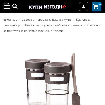
МЕНЮ
Търси
0
Вход / Реги
Начало
Съдове и Прибори за Вашата Кухня
Кухненски
помощници
Нови електроуреди с фабрична опаковка
Комплект
за приготвяне на хляб с квас Lekue 3 части