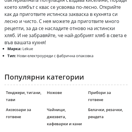
бактериалната популация създава киселини, поради
което хлябът с квас се усвоява по-лесно. Открийте
как да приготвите истинска закваска в кухнята си
лесно и чисто. С нея можете да приготвите много
рецепти, за да се насладите отново на истински
хляб. И не забравяйте, че най-добрият хляб в света е
във вашата кухня!
Марка:
Lekue
Тип:
Нови електроуреди с фабрична опаковка
Популярни категории
Тенджери, тигани,
Ножове
Прибори за
тави
готвене
Аксесоари за
Чайници,
Белачки, резачки,
готвене
джезвета,
рендета
кафеварки и кани