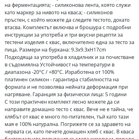
на ферментацията; - силиконова лента, която служи
като маркер за нивото на кваса; - силиконов
пръстен, с който можете да следите тестото, докато
втасва. Комплектът включва и брошура с подробни
инструкции за употреба и три вкусни рецепти за
тестени изделия с квас, включително една за тесто за
пица. Размери на буркана: 9.3x9.3xH17cm
Подходяща за употреба в хладилник и за почистване
в съдомиялна Устойчивост на температури в
диапазона -20°C / +80°C. Изработена от 100%
платинен силикон - гарантира стабилността на
формата и не позволява нейната деформация при
нагряване. Гаранция за физически лица: 5 години
С този практичен комплект лесно можете да си
направите домашно тесто с квас. Вече не е тайна, че
хлябът от квас е много по-питателен, тъй като тази
мая е 100% натурална. Погрижете се за здравето на
червата си, като печете домашен хляб с квас. В кваса