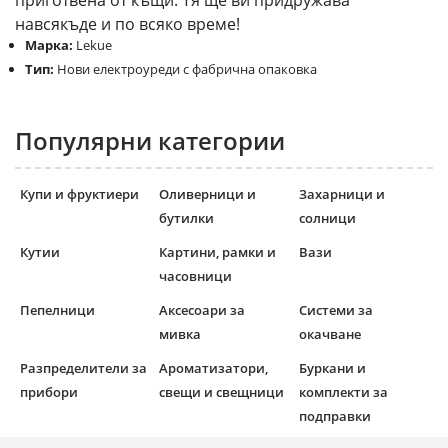
приготвена от къщи. Тя ще ви придружава
навсякъде и по всяко време!
Марка:
Lekue
Тип:
Нови електроуреди с фабрична опаковка
Популярни категории
Купи и фруктиери
Оливерници и
Захарници и
бутилки
солници
Кутии
Картини, рамки и
Вази
часовници
Пепелници
Аксесоари за
Системи за
мивка
окачване
Разпределители за
Ароматизатори,
Буркани и
прибори
свещи и свещници
комплекти за
подправки