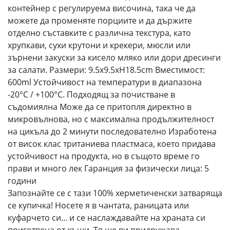
контейнер с регулируема височина, така че да
можете да променяте порциите и да държите
отделно съставките с различна текстура, като
хрупкави, сухи крутони и крекери, мюсли или
зърнени закуски за кисело мляко или дори дресинги
за салати. Размери: 9.5x9.5xH18.5cm Вместимост:
600ml Устойчивост на температури в диапазона
-20°C / +100°C. Подходящ за почистване в
съдомиялна Може да се притопля директно в
микровълнова, но с максимална продължителност
на цикъла до 2 минути последователно Изработена
от висок клас тританиева пластмаса, което придава
устойчивост на продукта, но в същото време го
прави и много лек Гаранция за физически лица: 5
години
Запознайте се с тази 100% херметиченски затваряща
се купичка! Носете я в чантата, раницата или
куфарчето си... и се наслаждавайте на храната си