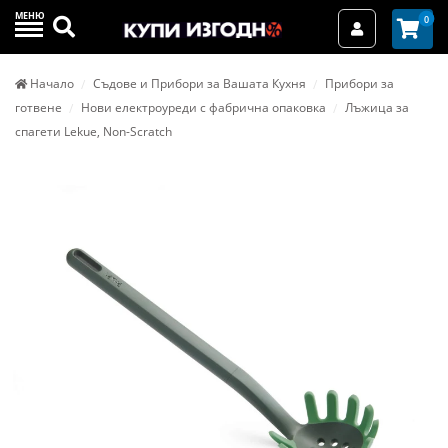
МЕНЮ
Търси
0
Вход / Реги
Начало
Съдове и Прибори за Вашата Кухня
Прибори за
готвене
Нови електроуреди с фабрична опаковка
Лъжица за
спагети Lekue, Non-Scratch