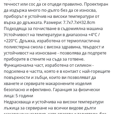
течност или сос да се отцеди правилно. Проектиран
да издържа много по-дълго без да се износва,
приборът е устойчив на високи температури от
върха до дръжката. Размери: 7.7x7.7xH32.8cm
Подходяща за почистване в съдомиялна машина
Устойчивост на температури в диапазона +4°C /
+220°C. Дръжка, изработена от термопластична
полиестерна смола с висока здравина, твърдост и
устойчивост на износване - позволява да подпрете
приборите в стените на съда за готвене.
Функционална част, изработена от силикон -
подсилена е частта, която е в контакт с най-горещите
повърхности и зъбци, които ви позволяват да
хванете и сервирате макаронените изделия
безопасно и ефективно. Гаранция за физически
лица: 5 години
Недраскваща и устойчива на високи температури
лъжица за сервиране на всички видове дълги