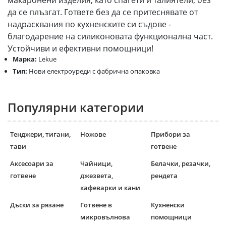
макаронени изделия, като спагети и талиятели, без
да се плъзгат. Гответе без да се притеснявате от
надрасквания по кухненските си съдове -
благодарение на силиконовата функционална част.
Устойчиви и ефективни помощници!
Марка:
Lekue
Тип:
Нови електроуреди с фабрична опаковка
Популярни категории
Тенджери, тигани,
Ножове
Прибори за
тави
готвене
Аксесоари за
Чайници,
Белачки, резачки,
готвене
джезвета,
рендета
кафеварки и кани
Дъски за рязане
Готвене в
Кухненски
микровълнова
помощници