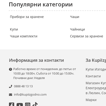
Популярни категории
Прибори за хранене
Чаши
Купи
Чайници
Чаши комплекти
Сервизи за хранене
Информация за контакти
За KupiI
Работно време от понеделник до петък от
Купи Изгодн
10:00 до 18:00ч. Събота от 10:00 до 15:00ч.
Контакти
Почивни дни: Неделя
Магазин Куп
0888 48 13 13
Електроуре
в Люлин, С
info@kupiizgodno.com
Марки