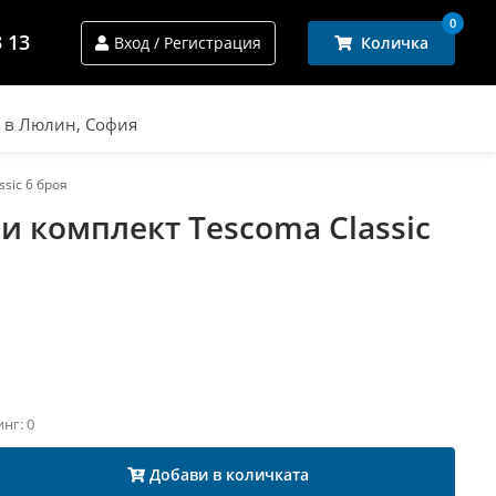
0
3 13
Вход / Регистрация
Количка
и в Люлин, София
sic 6 броя
 комплект Tescoma Classic
инг: 0
Добави в количката