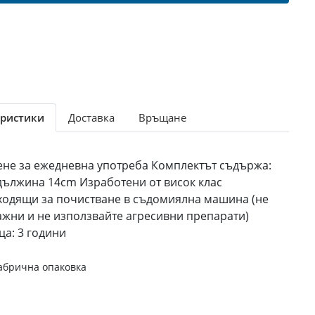
ристики
Доставка
Връщане
ене за ежедневна употреба Комплектът съдържа:
 дължина 14cm Изработени от висок клас
одящи за почистване в съдомиялна машина (не
ажни и не използвайте агресивни препарати)
ца: 3 години
абрична опаковка