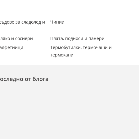
съдове за сладолед и
Чинии
ляко и сосиери
Плата, подноси и панери
салфетници
Термобутилки, термочаши и
термокани
оследно от блога