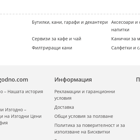
Бутилки, кани, гарафи и декантери
Аксесоари и 
напитки
Сервизи за кафе и чай
Канички за м
Филтриращи кани
Салфетки и 
zgodno.com
Информация
П
о – Нашата история
Рекламации и гаранционни
условия
Доставка
и Изгодно –
ди на Изгодни Цени
Общи условия за ползване
офия
Политика за поверителност и за
използване на Бисквитки