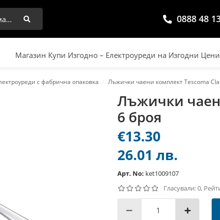
0888 48 1
Търси
Магазин Купи Изгодно – Електроуреди на Изгодни Цен
лектроуреди с фабрична опаковка
Лъжички чаени комплект Tescoma Clas
Лъжички чаени
6 броя
€13.30
26.01 лв.
Арт. No:
ket1009107
Гласували: 0, Рейт