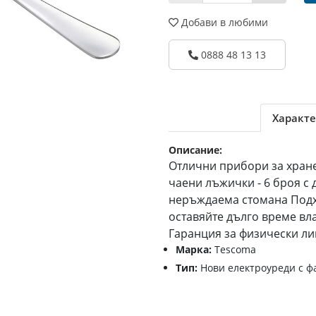
Добави в любими
0888 48 13 13
Характе
Описание:
Отлични прибори за хран
чаени лъжички - 6 броя с
неръждаема стомана Подх
оставяйте дълго време вл
Гаранция за физически ли
Марка:
Tescoma
Тип:
Нови електроуреди с ф