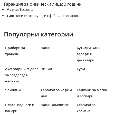
Гаранция за физически лица: 3 години
Марка:
Tescoma
Тип:
Нови електроуреди с фабрична опаковка
Популярни категории
Прибори за
Чаши
Бутилки, кани,
хранене
гарафи и
декантери
Аксесоари и съдове
Чинии
Купи
за сладолед и
напитки
Чайници
Сервизи за кафе и
Канички за мляко
чай
и сосиери
Плата, подноси и
Чаши комплекти
Сервизи за
панери
хранене