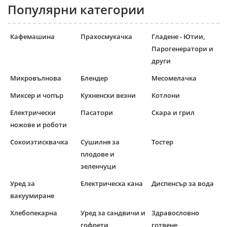
Популярни категории
Кафемашина
Прахосмукачка
Гладене - Ютии,
Парогенератори и
други
Микровълнова
Блендер
Месомелачка
Миксер и чопър
Кухненски везни
Котлони
Електрически
Пасатори
Скара и грил
ножове и роботи
Сокоизтисквачка
Сушилня за
Тостер
плодове и
зеленчуци
Уред за
Електрическа кана
Диспенсър за вода
вакуумиране
Хлебопекарна
Уред за сандвичи и
Здравословно
гофрети
готвене,