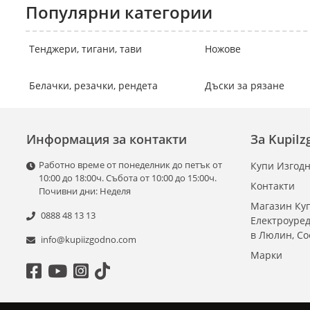
Популярни категории
Тенджери, тигани, тави
Ножове
Белачки, резачки, рендета
Дъски за рязане
Информация за контакти
За KupiI
Работно време от понеделник до петък от
Купи Изгодн
10:00 до 18:00ч. Събота от 10:00 до 15:00ч.
Контакти
Почивни дни: Неделя
Магазин Куп
0888 48 13 13
Електроуре
в Люлин, С
info@kupiizgodno.com
Марки