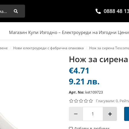
0888 48 1
Търси
Магазин Купи Изгодно – Електроуреди на Изгодни Цен
твене
Нови електроуреди с фабрична опаковка
Нож за сирена Tescoma
Нож за сирена
€4.71
9.21 лв.
Арт. No:
ket109723
Гласували: 0, Рейт
Добави в любими