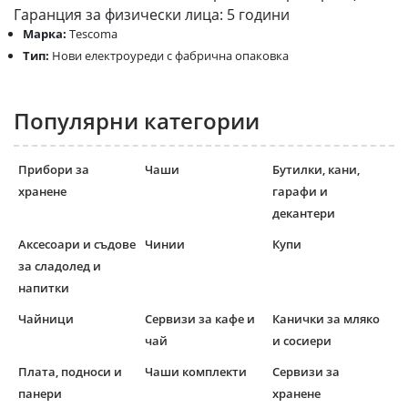
Гаранция за физически лица: 5 години
Марка:
Tescoma
Тип:
Нови електроуреди с фабрична опаковка
Популярни категории
Прибори за
Чаши
Бутилки, кани,
хранене
гарафи и
декантери
Аксесоари и съдове
Чинии
Купи
за сладолед и
напитки
Чайници
Сервизи за кафе и
Канички за мляко
чай
и сосиери
Плата, подноси и
Чаши комплекти
Сервизи за
панери
хранене