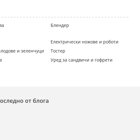
ва
Блендер
Електрически ножове и роботи
плодове и зеленчуци
Тостер
а
Уред за сандвичи и гофрети
оследно от блога