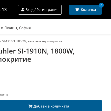
0
3 13
Вход / Регистрация
Количка
и в Люлин, София
r SI-1910N, 1800W, незалепващо покритие
hler SI-1910N, 1800W,
покритие
инг: 0
Добави в количката