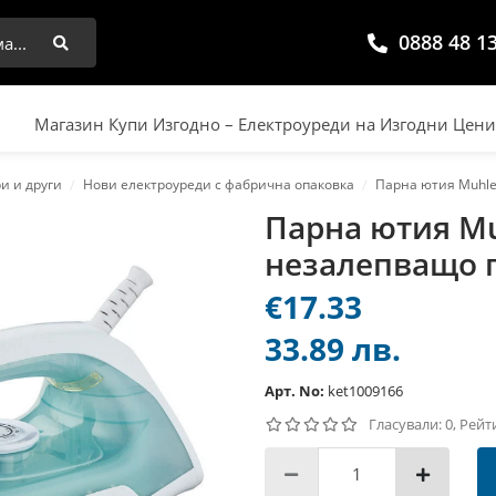
0888 48 1
Търси
Магазин Купи Изгодно – Електроуреди на Изгодни Цен
ри и други
Нови електроуреди с фабрична опаковка
Парна ютия Muhle
Парна ютия Mu
незалепващо 
€17.33
33.89 лв.
Арт. No:
ket1009166
Гласували: 0, Рейт