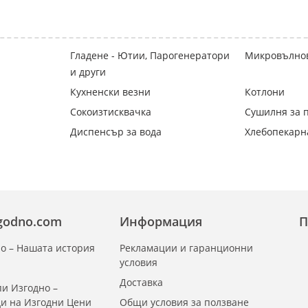
Гладене - Ютии, Парогенератори
Микровълно
и други
Кухненски везни
Котлони
Сокоизтисквачка
Сушилня за 
Диспенсър за вода
Хлебопекарн
zgodno.com
Информация
П
о – Нашата история
Рекламации и гаранционни
условия
Доставка
и Изгодно –
ди на Изгодни Цени
Общи условия за ползване