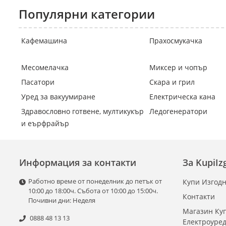
Популярни категории
Кафемашина
Прахосмукачка
Месомелачка
Миксер и чопър
Пасатори
Скара и грил
Уред за вакуумиране
Електрическа кана
Здравословно готвене, мултикукър
Ледогенератори
и еърфрайър
Информация за контакти
За KupiI
Работно време от понеделник до петък от
Купи Изгодн
10:00 до 18:00ч. Събота от 10:00 до 15:00ч.
Контакти
Почивни дни: Неделя
Магазин Куп
0888 48 13 13
Електроуре