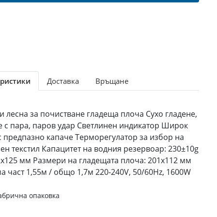
ристики
Доставка
Връщане
 лесна за почистване гладеща плоча Сухо гладене,
не с пара, паров удар Светлинен индикатор Широк
 с предпазно капаче Терморегулатор за избор на
ен текстил Капацитет на водния резервоар: 230±10g
2x125 мм Размери на гладещата плоча: 201x112 мм
 част 1,55м / общо 1,7м 220-240V, 50/60Hz, 1600W
абрична опаковка