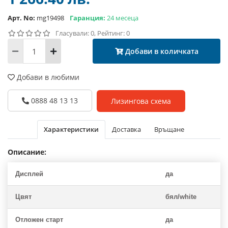
Арт. No:
mg19498
Гаранция:
24 месеца
Гласували: 0, Рейтинг: 0
Добави в количката
Добави в любими
0888 48 13 13
Лизингова схема
Характеристики
Доставка
Връщане
Описание:
Дисплей
да
Цвят
бял/white
Отложен старт
да