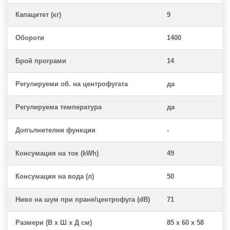
Капацитет (кг)
9
Обороти
1400
Брой програми
14
Регулируеми об. на центрофугата
да
Регулируема температура
да
Допълнителни функции
-
Консумация на ток (kWh)
49
Консумация на вода (л)
50
Ниво на шум при пране/центрофуга (dB)
71
Размери (В x Ш x Д см)
85 x 60 x 58