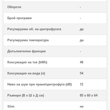
Обороти
-
Брой програми
-
Регулируеми об. на центрофугата
да
Регулируема температура
да
Допълнителни функции
-
Консумация на ток (kWh)
48
Консумация на вода (л)
54
Ниво на шум при пране/центрофуга (dB)
72
Размери (В x Ш x Д см)
85 x 60 x 64
Slim
не