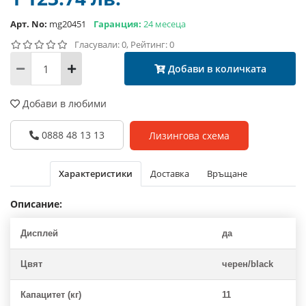
Арт. No:
mg20451
Гаранция:
24 месеца
Гласували: 0, Рейтинг: 0
Добави в количката
Добави в любими
0888 48 13 13
Лизингова схема
Характеристики
Доставка
Връщане
Описание:
Дисплей
да
Цвят
черен/black
Капацитет (кг)
11