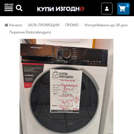
МЕНЮ
Търси
0
Вход / Реги
Начало
ЗАЛА ПРОМОЦИИ
ПРОМО
Употребявани до 30 дни
Пералня Elektrabregenz