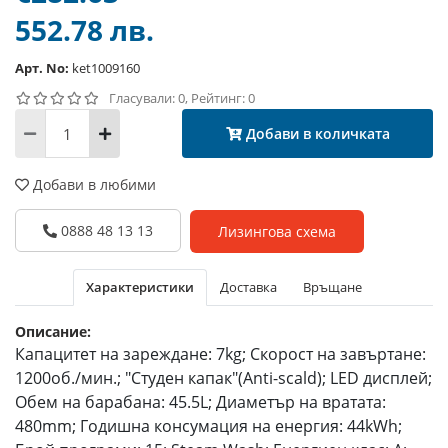
552.78 лв.
Арт. No:
ket1009160
Гласували: 0, Рейтинг: 0
Добави в количката
Добави в любими
0888 48 13 13
Лизингова схема
Характеристики
Доставка
Връщане
Описание:
Капацитет на зареждане: 7kg; Скорост на завъртане:
1200об./мин.; "Студен капак"(Anti-scald); LED дисплей;
Обем на барабана: 45.5L; Диаметър на вратата:
480mm; Годишна консумация на енергия: 44kWh;