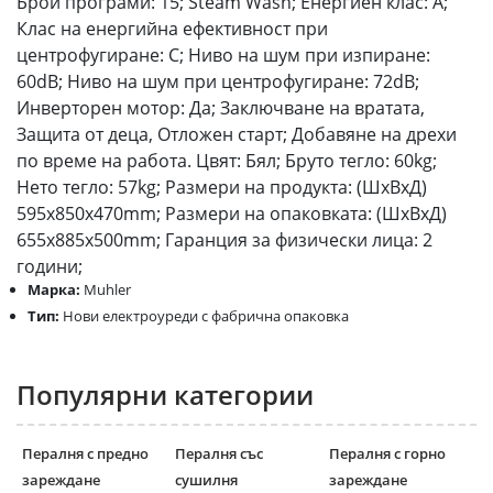
Брой програми: 15; Steam Wash; Енергиен клас: A;
Клас на енергийна ефективност при
центрофугиране: C; Ниво на шум при изпиране:
60dB; Ниво на шум при центрофугиране: 72dB;
Инверторен мотор: Да; Заключване на вратата,
Защита от деца, Отложен старт; Добавяне на дрехи
по време на работа. Цвят: Бял; Бруто тегло: 60kg;
Нето тегло: 57kg; Размери на продукта: (ШхВхД)
595x850x470mm; Размери на опаковката: (ШхВхД)
655x885x500mm; Гаранция за физически лица: 2
години;
Марка:
Muhler
Тип:
Нови електроуреди с фабрична опаковка
Популярни категории
Пералня с предно
Пералня със
Пералня с горно
зареждане
сушилня
зареждане