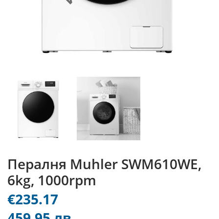
Пералня Muhler SWM610WЕ,
6kg, 1000rpm
€235.17
459.95 лв.