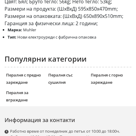
Цвят: Бял; Бруто тегло: 56kg; Нето тегло: 53kg;
Размери на продукта: (ШхВхД) 595x850x470mm;
Размери на опаковката: (ШхВхД) 650x890x510mm;
Гаранция за физически лица: 2 години;
Марка:
Muhler
Тип:
Нови електроуреди с фабрична опаковка
Популярни категории
Пералня с предно
Пералня със
Пералня с горно
зареждане
сушилня
зареждане
Пералня за
вграждане
Информация за контакти
Работно време от понеделник до петък от 10:00 до 18:00ч.