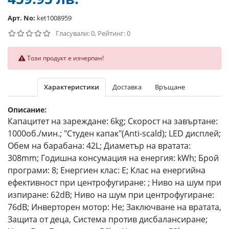
Арт. No:
ket1008959
Гласували: 0, Рейтинг: 0
Този продукт е изчерпан!
Характеристики
Доставка
Връщане
Описание:
Капацитет на зареждане: 6kg; Скорост на завъртане:
1000об./мин.; "Студен капак"(Anti-scald); LED дисплей;
Обем на барабана: 42L; Диаметър на вратата:
308mm; Годишна консумация на енергия: kWh; Брой
програми: 8; Енергиен клас: E; Клас на енергийна
ефективност при центрофугиране: ; Ниво на шум при
изпиране: 62dB; Ниво на шум при центрофугиране:
76dB; Инверторен мотор: Не; Заключване на вратата,
Защита от деца, Система против дисбалансиране;