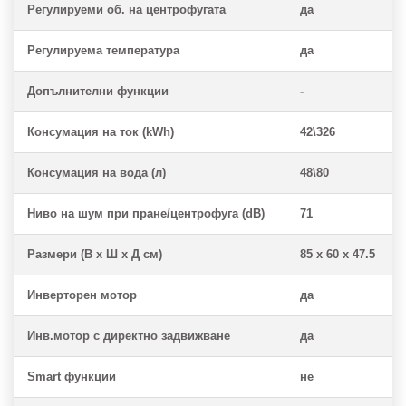
Регулируеми об. на центрофугата
да
Регулируема температура
да
Допълнителни функции
-
Консумация на ток (kWh)
42\326
Консумация на вода (л)
48\80
Ниво на шум при пране/центрофуга (dB)
71
Размери (В x Ш x Д см)
85 x 60 x 47.5
Инверторен мотор
да
Инв.мотор с директно задвижване
да
Smart функции
не