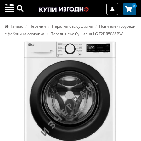
МЕНЮ
Търси
0
Вход / Реги
Начало
Перални
Пералня със сушилня
Нови електроуреди
с фабрична опаковка
Пералня със Сушилня LG F2DR508SBW