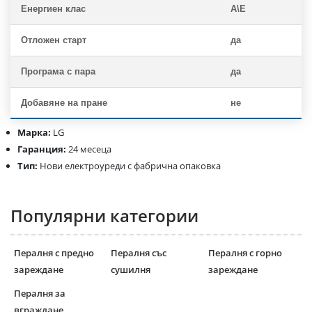
Енергиен клас
A\E
Отложен старт
да
Програма с пара
да
Добавяне на пране
не
Марка:
LG
Гаранция:
24 месеца
Тип:
Нови електроуреди с фабрична опаковка
Популярни категории
Пералня с предно
Пералня със
Пералня с горно
зареждане
сушилня
зареждане
Пералня за
вграждане