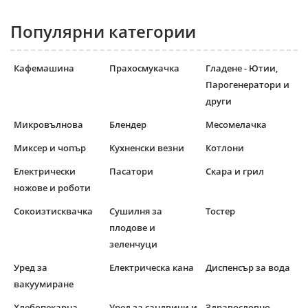
Популярни категории
Кафемашина
Прахосмукачка
Гладене - Ютии,
Парогенератори и
други
Микровълнова
Блендер
Месомелачка
Миксер и чопър
Кухненски везни
Котлони
Електрически
Пасатори
Скара и грил
ножове и роботи
Сокоизтисквачка
Сушилня за
Тостер
плодове и
зеленчуци
Уред за
Електрическа кана
Диспенсър за вода
вакуумиране
Хлебопекарна
Уред за сандвичи и
Здравословно