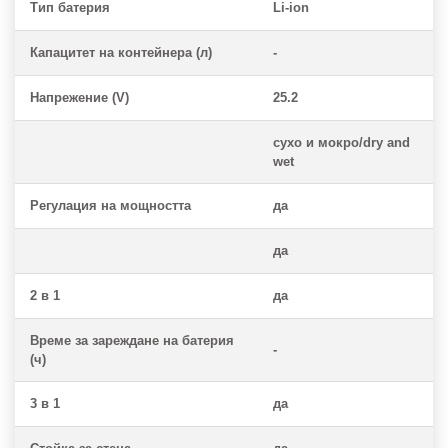
Тип батерия
Li-ion
Капацитет на контейнера (л)
-
Напрежение (V)
25.2
сухо и мокро/dry and
wet
Регулация на мощността
да
да
2 в 1
да
Време за зареждане на батерия
-
(ч)
3 в 1
да