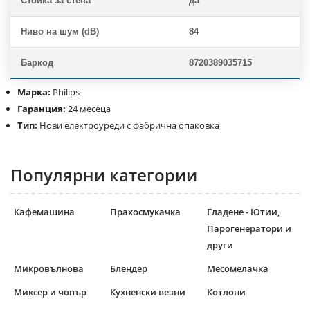
Стойка за стена
да
Ниво на шум (dB)
84
Баркод
8720389035715
Марка:
Philips
Гаранция:
24 месеца
Тип:
Нови електроуреди с фабрична опаковка
Популярни категории
Кафемашина
Прахосмукачка
Гладене - Ютии,
Парогенератори и
други
Микровълнова
Блендер
Месомелачка
Миксер и чопър
Кухненски везни
Котлони