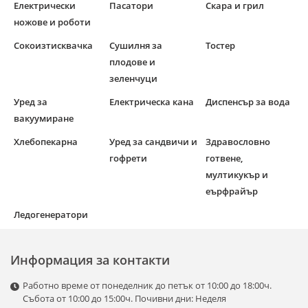
Електрически
Пасатори
Скара и грил
ножове и роботи
Сокоизтисквачка
Сушилня за
Тостер
плодове и
зеленчуци
Уред за
Електрическа кана
Диспенсър за вода
вакуумиране
Хлебопекарна
Уред за сандвичи и
Здравословно
гофрети
готвене,
мултикукър и
еърфрайър
Ледогенератори
Информация за контакти
Работно време от понеделник до петък от 10:00 до 18:00ч.
Събота от 10:00 до 15:00ч. Почивни дни: Неделя