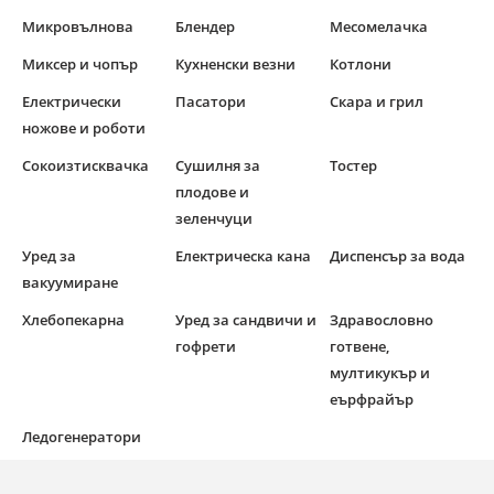
Микровълнова
Блендер
Месомелачка
Миксер и чопър
Кухненски везни
Котлони
Електрически
Пасатори
Скара и грил
ножове и роботи
Сокоизтисквачка
Сушилня за
Тостер
плодове и
зеленчуци
Уред за
Електрическа кана
Диспенсър за вода
вакуумиране
Хлебопекарна
Уред за сандвичи и
Здравословно
гофрети
готвене,
мултикукър и
еърфрайър
Ледогенератори