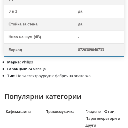
3 в 1
да
Стойка за стена
да
Ниво на шум (dB)
-
Баркод
8720389040733
Марка:
Philips
Гаранция:
24 месеца
Тип:
Нови електроуреди с фабрична опаковка
Популярни категории
Кафемашина
Прахосмукачка
Гладене - Ютии,
Парогенератори и
други