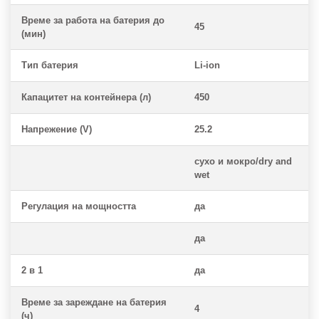
Време за работа на батерия до
45
(мин)
Тип батерия
Li-ion
Капацитет на контейнера (л)
450
Напрежение (V)
25.2
сухо и мокро/dry and
wet
Регулация на мощността
да
да
2 в 1
да
Време за зареждане на батерия
4
(ч)