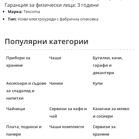
Гаранция за физически лица: 3 години
Марка:
Tescoma
Тип:
Нови електроуреди с фабрична опаковка
Популярни категории
Прибори за
Чаши
Бутилки, кани,
хранене
гарафи и
декантери
Аксесоари и съдове
Чинии
Купи
за сладолед и
напитки
Чайници
Сервизи за кафе и
Канички за мляко
чай
и сосиери
Плата, подноси и
Чаши комплекти
Сервизи за
панери
хранене