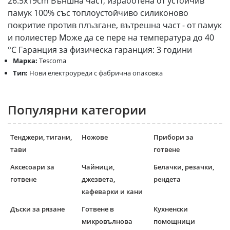
26.5x19cm Външна част, изработена от устойчив
памук 100% със топлоустойчиво силиконово
покритие против плъзгане, вътрешна част - от памук
и полиестер Може да се пере на температура до 40
°C Гаранция за физическа гаранция: 3 години
Марка:
Tescoma
Тип:
Нови електроуреди с фабрична опаковка
Популярни категории
Тенджери, тигани,
Ножове
Прибори за
тави
готвене
Аксесоари за
Чайници,
Белачки, резачки,
готвене
джезвета,
рендета
кафеварки и кани
Дъски за рязане
Готвене в
Кухненски
микровълнова
помощници