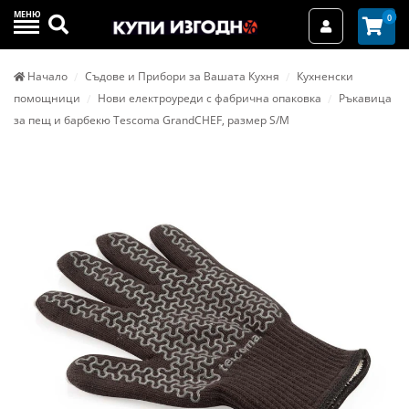
МЕНЮ
Търси
0
Вход / Реги
Начало
Съдове и Прибори за Вашата Кухня
Кухненски
помощници
Нови електроуреди с фабрична опаковка
Ръкавица
за пещ и барбекю Tescoma GrandCHEF, размер S/M