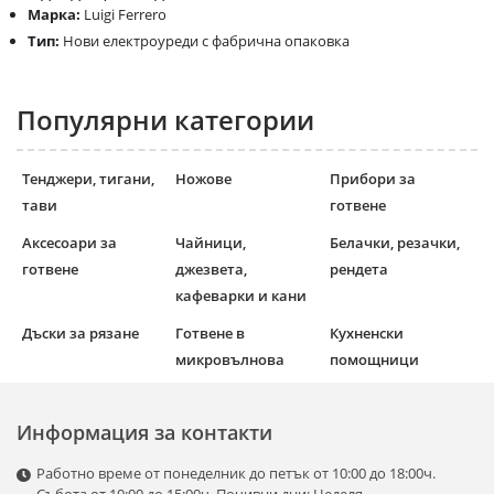
Марка:
Luigi Ferrero
Тип:
Нови електроуреди с фабрична опаковка
Популярни категории
Тенджери, тигани,
Ножове
Прибори за
тави
готвене
Аксесоари за
Чайници,
Белачки, резачки,
готвене
джезвета,
рендета
кафеварки и кани
Дъски за рязане
Готвене в
Кухненски
микровълнова
помощници
Информация за контакти
Работно време от понеделник до петък от 10:00 до 18:00ч.