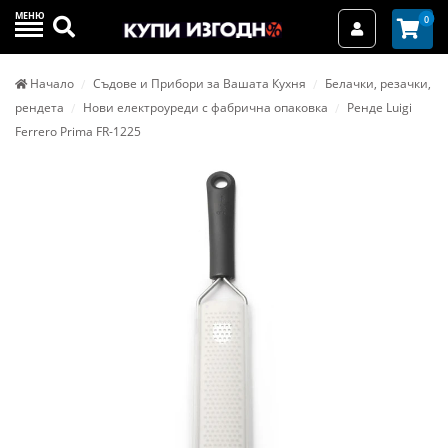
МЕНЮ
Търси
0
Вход / Реги
Начало
Съдове и Прибори за Вашата Кухня
Белачки, резачки,
рендета
Нови електроуреди с фабрична опаковка
Ренде Luigi
Ferrero Prima FR-1225