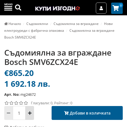
МЕНЮ
Търси
0
Вход / Реги
Начало
Съдомиялни
Съдомиялна за вграждане
Нови
електроуреди с фабрична опаковка
Съдомиялна за вграждане
Bosch SMV6ZCX24E
Съдомиялна за вграждане
Bosch SMV6ZCX24E
€865.20
1 692.18 лв.
Арт. No:
mg24672
Гласували: 0, Рейтинг: 0
Добави в количката