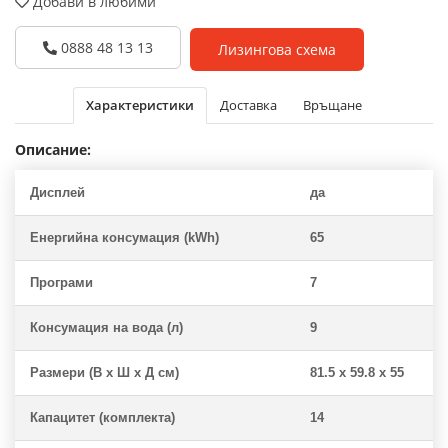
Добави в любими
0888 48 13 13
Лизингова схема
Характеристики
Доставка
Връщане
Описание:
Дисплей
да
Енергийна консумация (kWh)
65
Програми
7
Консумация на вода (л)
9
Размери (В x Ш x Д см)
81.5 x 59.8 x 55
Капацитет (комплекта)
14