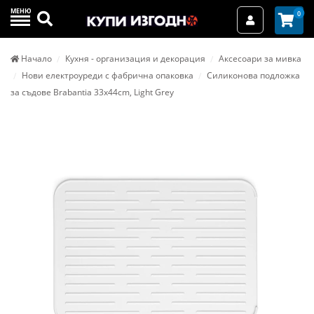
МЕНЮ
Търси
0
Вход / Реги
Начало
Кухня - организация и декорация
Аксесоари за мивка
Нови електроуреди с фабрична опаковка
Силиконова подложка
за съдове Brabantia 33х44cm, Light Grey