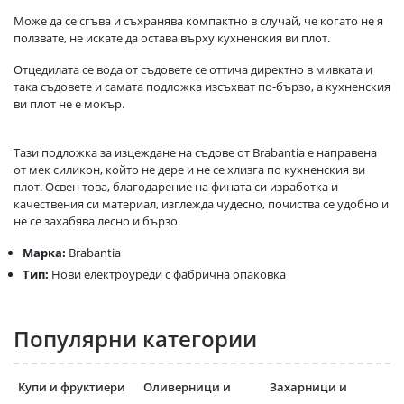
Може да се сгъва и съхранява компактно в случай, че когато не я
ползвате, не искате да остава върху кухненския ви плот.
Отцедилата се вода от съдовете се оттича директно в мивката и
така съдовете и самата подложка изсъхват по-бързо, а кухненския
ви плот не е мокър.
Тази подложка за изцеждане на съдове от Brabantia е направена
от мек силикон, който не дере и не се хлизга по кухненския ви
плот. Освен това, благодарение на фината си изработка и
качествения си материал, изглежда чудесно, почиства се удобно и
не се захабява лесно и бързо.
Марка:
Brabantia
Тип:
Нови електроуреди с фабрична опаковка
Популярни категории
Купи и фруктиери
Оливерници и
Захарници и