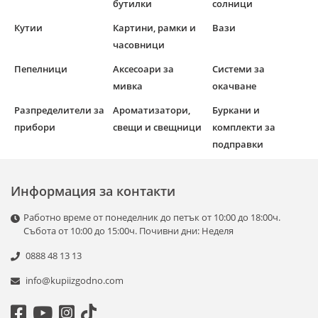
бутилки
солници
Кутии
Картини, рамки и
Вази
часовници
Пепелници
Аксесоари за
Системи за
мивка
окачване
Разпределители за
Ароматизатори,
Буркани и
прибори
свещи и свещници
комплекти за
подправки
Информация за контакти
Работно време от понеделник до петък от 10:00 до 18:00ч.
Събота от 10:00 до 15:00ч. Почивни дни: Неделя
0888 48 13 13
info@kupiizgodno.com