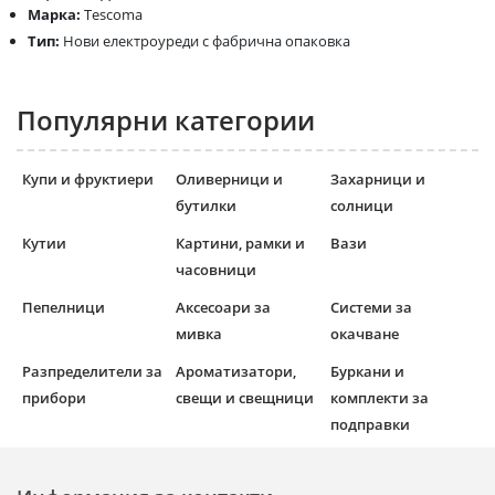
Марка:
Tescoma
Тип:
Нови електроуреди с фабрична опаковка
Популярни категории
Купи и фруктиери
Оливерници и
Захарници и
бутилки
солници
Кутии
Картини, рамки и
Вази
часовници
Пепелници
Аксесоари за
Системи за
мивка
окачване
Разпределители за
Ароматизатори,
Буркани и
прибори
свещи и свещници
комплекти за
подправки