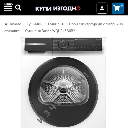
МЕНЮ
Търси
0
Вход / Реги
Начало
Сушилни
Сушилня
Нови електроуреди с фабрична
опаковка
Сушилня Bosch WQH245B6BY