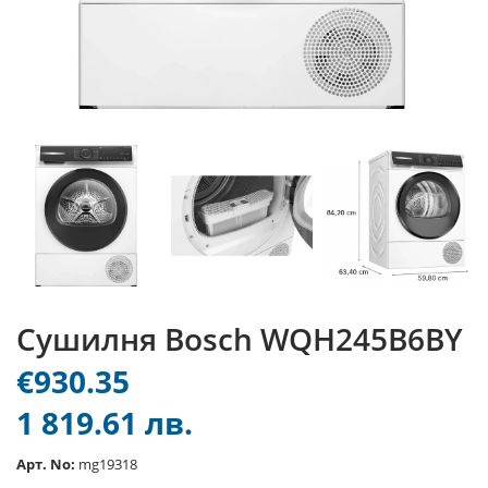
Сушилня Bosch WQH245B6BY
€930.35
1 819.61 лв.
Арт. No:
mg19318