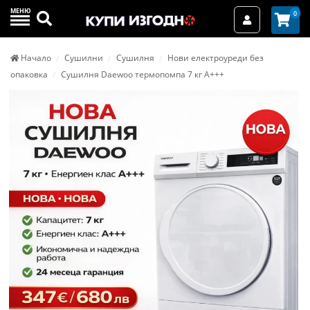
МЕНЮ
Търси
0
Вход / Реги
Начало
Сушилни
Сушилня
Нови електроуреди без
опаковка
Сушилня Daewoo термопомпа 7 кг А+++