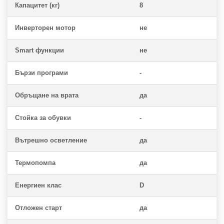
Капацитет (кг)
8
Инверторен мотор
не
Smart функции
не
Бързи програми
-
Обръщане на врата
да
Стойка за обувки
-
Вътрешно осветление
да
Термопомпа
да
Енергиен клас
D
Отложен старт
да