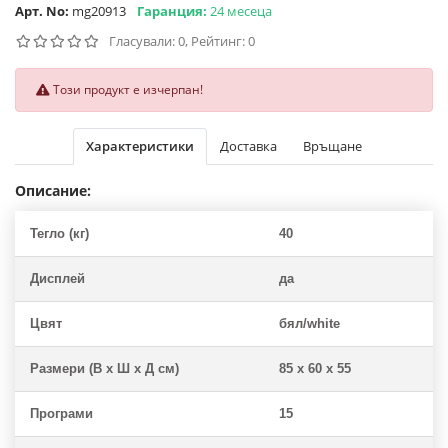
Арт. No:
mg20913
Гаранция:
24 месеца
Гласували: 0, Рейтинг: 0
Този продукт е изчерпан!
Характеристики
Доставка
Връщане
Описание:
Тегло (кг)
40
Дисплей
да
Цвят
бял/white
Размери (В х Ш х Д см)
85 x 60 x 55
Програми
15