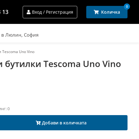
0
3 13
Вход / Регистрация
Количка
и в Люлин, София
и Tescoma Uno Vino
и бутилки Tescoma Uno Vino
инг: 0
Добави в количката