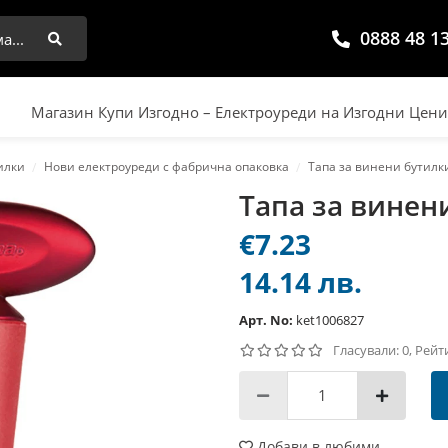
0888 48 1
Търси
Магазин Купи Изгодно – Електроуреди на Изгодни Цен
илки
Нови електроуреди с фабрична опаковка
Тапа за винени бутилк
Тапа за винен
€7.23
14.14 лв.
Арт. No:
ket1006827
Гласували: 0, Рейт
Добави в любими