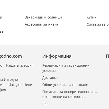
ки
Захарници и солници
Кутии
Аксесоари за мивка
Системи за 
за
zgodno.com
Информация
П
о – Нашата история
Рекламации и гаранционни
условия
Доставка
и Изгодно –
ди на Изгодни Цени
Общи условия за ползване
офия
Политика за поверителност и за
използване на Бисквитки
Блог