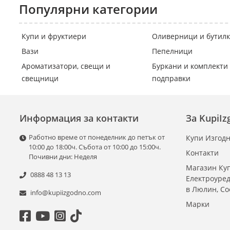
Популярни категории
Купи и фруктиери
Оливерници и бутил
Вази
Пепелници
Ароматизатори, свещи и
Буркани и комплекти 
свещници
подправки
Информация за контакти
За KupiI
Работно време от понеделник до петък от
Купи Изгодн
10:00 до 18:00ч. Събота от 10:00 до 15:00ч.
Контакти
Почивни дни: Неделя
Магазин Куп
0888 48 13 13
Електроуре
в Люлин, С
info@kupiizgodno.com
Марки