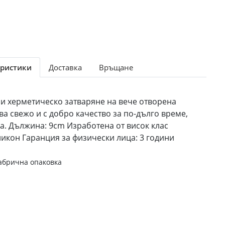
ристики
Доставка
Връщане
и херметическо затваряне на вече отворена
ва свежо и с добро качество за по-дълго време,
ка. Дължина: 9cm Изработена от висок клас
ликон Гаранция за физически лица: 3 години
абрична опаковка