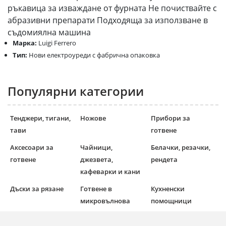
ръкавица за изваждане от фурната Не почиствайте с
абразивни препарати Подходяща за използване в
съдомиялна машина
Марка:
Luigi Ferrero
Тип:
Нови електроуреди с фабрична опаковка
Популярни категории
Тенджери, тигани,
Ножове
Прибори за
тави
готвене
Аксесоари за
Чайници,
Белачки, резачки,
готвене
джезвета,
рендета
кафеварки и кани
Дъски за рязане
Готвене в
Кухненски
микровълнова
помощници