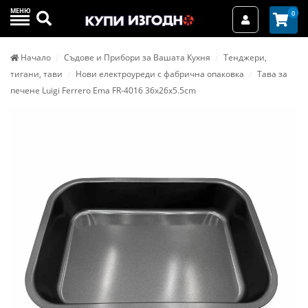
МЕНЮ
Търси
0
Вход / Реги
Начало
Съдове и Прибори за Вашата Кухня
Тенджери,
тигани, тави
Нови електроуреди с фабрична опаковка
Тава за
печене Luigi Ferrero Ema FR-4016 36x26x5.5cm