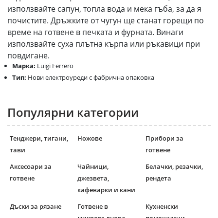
използвайте сапун, топла вода и мека гъба, за да я
почистите. Дръжките от чугун ще станат горещи по
време на готвене в печката и фурната. Винаги
използвайте суха плътна кърпа или ръкавици при
повдигане.
Марка:
Luigi Ferrero
Тип:
Нови електроуреди с фабрична опаковка
Популярни категории
Тенджери, тигани,
Ножове
Прибори за
тави
готвене
Аксесоари за
Чайници,
Белачки, резачки,
готвене
джезвета,
рендета
кафеварки и кани
Дъски за рязане
Готвене в
Кухненски