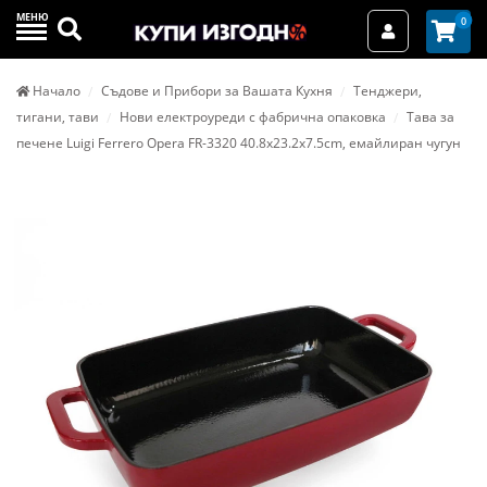
МЕНЮ
Търси
0
Вход / Реги
Начало
Съдове и Прибори за Вашата Кухня
Тенджери,
тигани, тави
Нови електроуреди с фабрична опаковка
Тава за
печене Luigi Ferrero Opera FR-3320 40.8x23.2x7.5cm, eмайлиран чугун