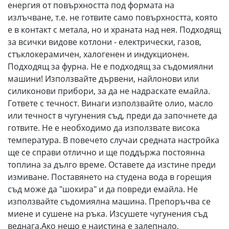
енергия от повърхността под формата на
излъчване, т.е. не готвите само повърхността, която
е в контакт с метала, но и храната над нея. Подходящ
за всички видове котлони - електрически, газов,
стъклокерамичен, халогенен и индукционен.
Подходящ за фурна. Не е подходящ за съдомиялни
машини! Използвайте дървени, найлонови или
силиконови прибори, за да не надраскате емайла.
Гответе с течност. Винаги използвайте олио, масло
или течност в чугунения съд, преди да започнете да
готвите. Не е необходимо да използвате висока
температура. В повечето случаи средната настройка
ще се справи отлично и ще поддържа постоянна
топлина за дълго време. Оставете да изстине преди
измиване. Поставянето на студена вода в горещия
съд може да "шокира" и да повреди емайла. Не
използвайте съдомиялна машина. Препоръчва се
миене и сушене на ръка. Изсушете чугунения съд
веднага.Ако нещо е наистина е залепнало,