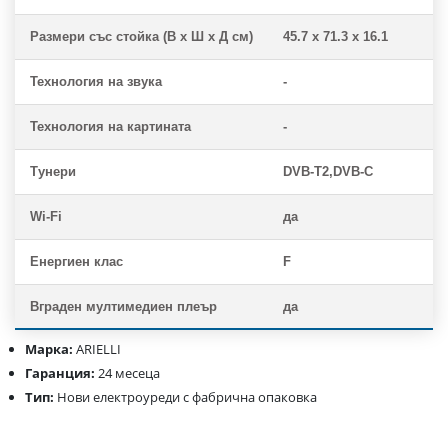
Размери със стойка (В x Ш x Д см)
45.7 x 71.3 x 16.1
Технология на звука
-
Технология на картината
-
Тунери
DVB-T2,DVB-C
Wi-Fi
да
Енергиен клас
F
Вграден мултимедиен плеър
да
Марка:
ARIELLI
Гаранция:
24 месеца
Тип:
Нови електроуреди с фабрична опаковка