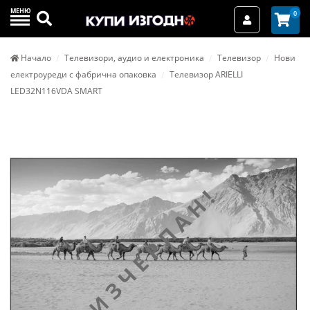
МЕНЮ
Търси
0
Вход / Реги
Начало
Телевизори, аудио и електроника
Телевизор
Нови
електроуреди с фабрична опаковка
Телевизор ARIELLI
LED32N116VDA SMART