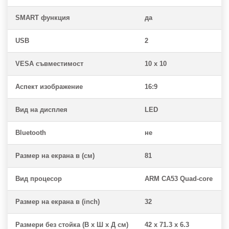
SMART функция
да
USB
2
VESA съвместимост
10 x 10
Аспект изображение
16:9
Вид на дисплея
LED
Bluetooth
не
Размер на екрана в (см)
81
Вид процесор
ARM CA53 Quad-core
Размер на екрана в (inch)
32
Размери без стойка (В x Ш x Д см)
42 x 71.3 x 6.3